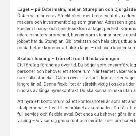
Läget – på Östermalm, mellan Stureplan och Djurgård
Östermalm är en av Stockholms mest representativa adress
mäklare och investmentbolag som grannar. Adressen signalera
kunder i finans- och tjänstesektorn är läget perfekt. Kom
några minuters promenad, bussar som stannar precis utanför,
jobbet har du Stureplan, Bibliotekstan och hela citys utbud
medarbetare kommer att älska läget – och dina kunder kom
Skalbar lösning – från ett rum till hela våningen
Ett företag förändras över tid. Du börjar som ensamföretagar
personer och behöver ett större rum. När teamet växer vidar
rum i alla storlekar. Går du över till virtuellt kontor eller 
längre än så. Denna flexibilitet är särskilt viktig i osäkra tide
hindras av långa hyreskontrakt. Du ska kunna minska utan a
Att hyra ett kontorsrum på ett kontorshotell är som att anst
städpersonal – fast till en bråkdel av kostnaden. Du får et
full service och flexibla avtal. Det enda du behöver göra är
visning – vi visar dig gärna runt och berättar mer om hur vi k