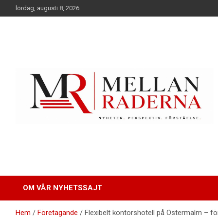
Hoppa
lördag, augusti 8, 2026
till
innehåll
Berättelser om förändring, livet och små detaljer som gör
Mellan raderna
skillnad
OM VÅR NYHETSSAJT
Hem
Företagande
Flexibelt kontorshotell på Östermalm – fö