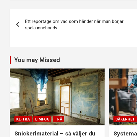
Inläggsnavigering
Ett reportage om vad som händer när man börjar
spela innebandy
You may Missed
KL-TRÄ
LIMFOG
TRÄ
SÄKERHET
Snickerimaterial – så väljer du
Systemat