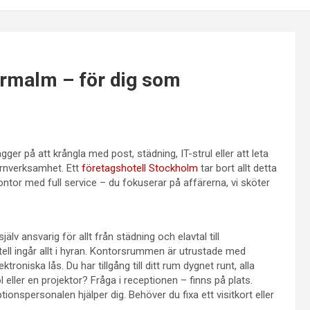
termalm – för dig som
gger på att krångla med post, städning, IT-strul eller att leta
ärnverksamhet. Ett
företagshotell Stockholm
tar bort allt detta
ontor med full service – du fokuserar på affärerna, vi sköter
jälv ansvarig för allt från städning och elavtal till
ell ingår allt i hyran. Kontorsrummen är utrustade med
troniska lås. Du har tillgång till ditt rum dygnet runt, alla
eller en projektor? Fråga i receptionen – finns på plats.
onspersonalen hjälper dig. Behöver du fixa ett visitkort eller