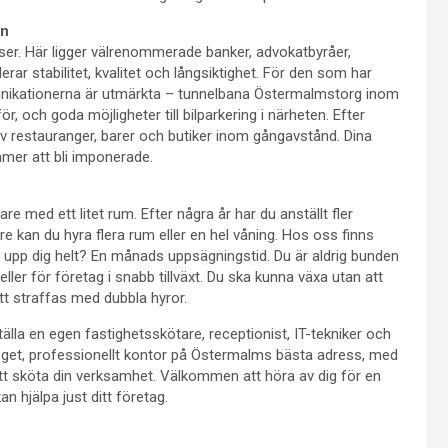
en
er. Här ligger välrenommerade banker, advokatbyråer,
r stabilitet, kvalitet och långsiktighet. För den som har
munikationerna är utmärkta – tunnelbana Östermalmstorg inom
 och goda möjligheter till bilparkering i närheten. Efter
 av restauranger, barer och butiker inom gångavstånd. Dina
mer att bli imponerade.
e med ett litet rum. Efter några år har du anställt fler
e kan du hyra flera rum eller en hel våning. Hos oss finns
säger upp dig helt? En månads uppsägningstid. Du är aldrig bunden
r eller för företag i snabb tillväxt. Du ska kunna växa utan att
tt straffas med dubbla hyror.
älla en egen fastighetsskötare, receptionist, IT-tekniker och
t eget, professionellt kontor på Östermalms bästa adress, med
 att sköta din verksamhet. Välkommen att höra av dig för en
an hjälpa just ditt företag.