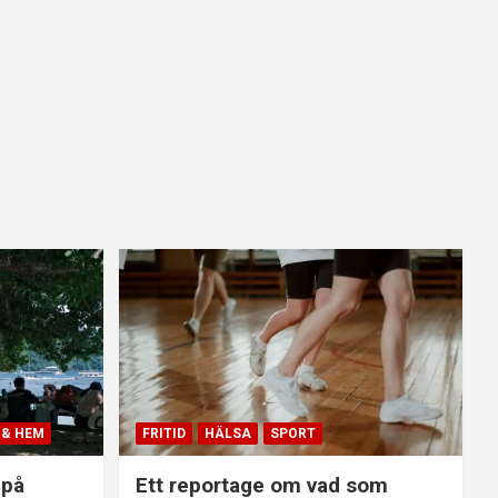
 & HEM
FRITID
HÄLSA
SPORT
 på
Ett reportage om vad som