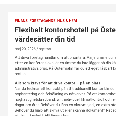
FINANS
FÖRETAGANDE
HUS & HEM
Flexibelt kontorshotell på Ös
värdesätter din tid
maj 20, 2026
mptron
Att driva företag handlar om att prioritera. Varje timme du lä
efter en konferenslokal är en timme du inte lägger på din k
administrativa brus. På Östermalm får du ett eget, låsbart k
resten.
Allt som krävs för att driva kontor – på en plats
När du tecknar ett kontrakt på ett traditionellt kontor blir du s
sophantering och felsökning av nätverket. På ett kontorshot
höghastighetsbredband, wifi, individuell klimatkontroll och elek
dagar om året. Behöver du låna en skruvmejsel, en extra stol 
Behöver du hjälp att skriva ut eller skanna dokument? Recepti
skicka ett paket? Allt löses i huset.