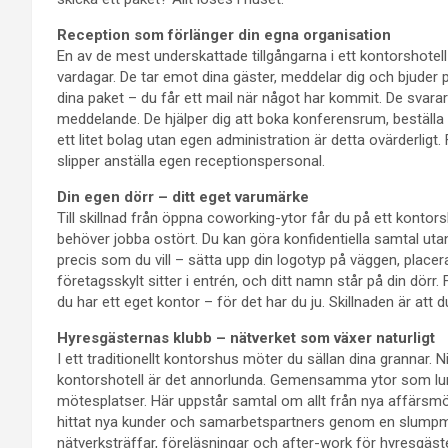
Reception som förlänger din egna organisation
En av de mest underskattade tillgångarna i ett kontorshote
vardagar. De tar emot dina gäster, meddelar dig och bjuder
dina paket – du får ett mail när något har kommit. De svarar i
meddelande. De hjälper dig att boka konferensrum, beställa 
ett litet bolag utan egen administration är detta ovärderligt
slipper anställa egen receptionspersonal.
Din egen dörr – ditt eget varumärke
Till skillnad från öppna coworking-ytor får du på ett kontor
behöver jobba ostört. Du kan göra konfidentiella samtal uta
precis som du vill – sätta upp din logotyp på väggen, placer
företagsskylt sitter i entrén, och ditt namn står på din dör
du har ett eget kontor – för det har du ju. Skillnaden är att 
Hyresgästernas klubb – nätverket som växer naturligt
I ett traditionellt kontorshus möter du sällan dina grannar.
kontorshotell är det annorlunda. Gemensamma ytor som lu
mötesplatser. Här uppstår samtal om allt från nya affärsmöjl
hittat nya kunder och samarbetspartners genom en slumpmä
nätverksträffar, föreläsningar och after-work för hyresgäste