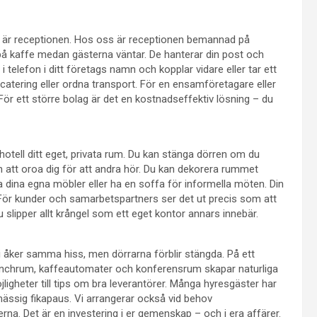
ll är receptionen. Hos oss är receptionen bemannad på
 på kaffe medan gästerna väntar. De hanterar din post och
 telefon i ditt företags namn och kopplar vidare eller tar ett
catering eller ordna transport. För en ensamföretagare eller
. För ett större bolag är det en kostnadseffektiv lösning – du
shotell ditt eget, privata rum. Du kan stänga dörren om du
n att oroa dig för att andra hör. Du kan dekorera rummet
a dina egna möbler eller ha en soffa för informella möten. Din
r. För kunder och samarbetspartners ser det ut precis som att
du slipper allt krångel som ett eget kontor annars innebär.
 Ni åker samma hiss, men dörrarna förblir stängda. På ett
nchrum, kaffeautomater och konferensrum skapar naturliga
igheter till tips om bra leverantörer. Många hyresgäster har
ssig fikapaus. Vi arrangerar också vid behov
rna. Det är en investering i er gemenskap – och i era affärer.