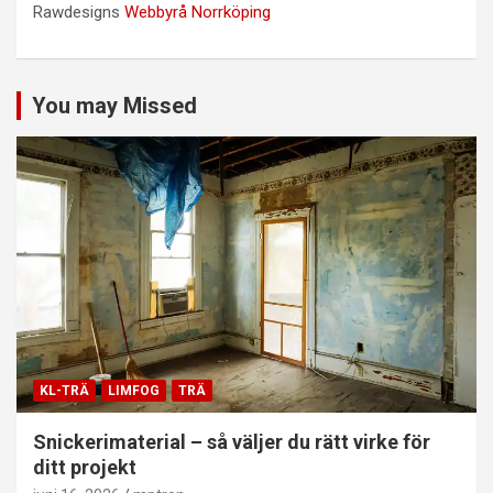
Rawdesigns
Webbyrå Norrköping
You may Missed
KL-TRÄ
LIMFOG
TRÄ
Snickerimaterial – så väljer du rätt virke för
ditt projekt