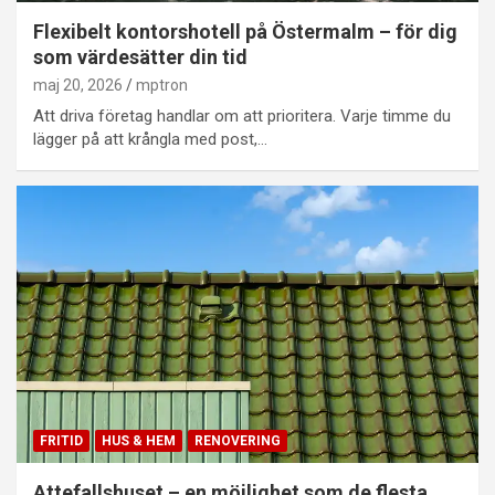
Flexibelt kontorshotell på Östermalm – för dig
som värdesätter din tid
maj 20, 2026
mptron
Att driva företag handlar om att prioritera. Varje timme du
lägger på att krångla med post,…
FRITID
HUS & HEM
RENOVERING
Attefallshuset – en möjlighet som de flesta