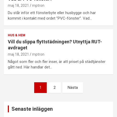
maj 18, 2021
mptron
Du står inför ett fönsterbyte eller husbygge och har
kommit i kontakt med ordet ”PVC-fönster”. Vad…
HUS & HEM
Vill du slippa flyttstädningen? Utnyttja RUT-
avdraget
maj 18, 2021
mptron
Något som fler och fler inser, är att priset på städtjänster
gått ned. Här handlar det…
Sidnumrering
1
2
Nästa
för
inlägg
Senaste inläggen