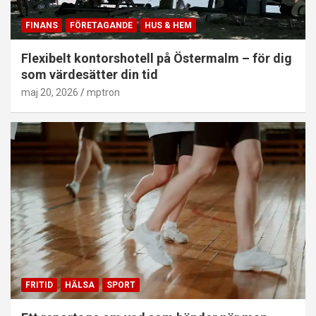
FINANS
FÖRETAGANDE
HUS & HEM
Flexibelt kontorshotell på Östermalm – för dig
som värdesätter din tid
maj 20, 2026
mptron
FRITID
HÄLSA
SPORT