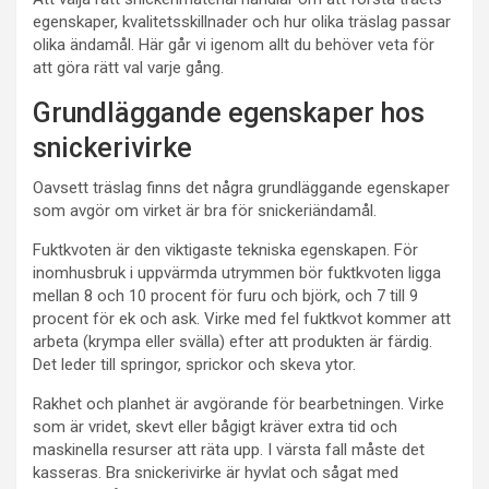
egenskaper, kvalitetsskillnader och hur olika träslag passar
olika ändamål. Här går vi igenom allt du behöver veta för
att göra rätt val varje gång.
Grundläggande egenskaper hos
snickerivirke
Oavsett träslag finns det några grundläggande egenskaper
som avgör om virket är bra för snickeriändamål.
Fuktkvoten är den viktigaste tekniska egenskapen. För
inomhusbruk i uppvärmda utrymmen bör fuktkvoten ligga
mellan 8 och 10 procent för furu och björk, och 7 till 9
procent för ek och ask. Virke med fel fuktkvot kommer att
arbeta (krympa eller svälla) efter att produkten är färdig.
Det leder till springor, sprickor och skeva ytor.
Rakhet och planhet är avgörande för bearbetningen. Virke
som är vridet, skevt eller bågigt kräver extra tid och
maskinella resurser att räta upp. I värsta fall måste det
kasseras. Bra snickerivirke är hyvlat och sågat med