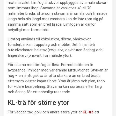
materialvalet. Limfog är skivor uppbyggda av smala stavar
som limmats ihop. Stavarna är vanligtvis 40 till 70
millimeter breda. Eftersom stavarna är smala och limmade
längs hela sin längd mot varandra kan de inte röra sig på
samma sätt som en bred bräda. Limfogen är därför
betydligt mer formstabil.
Limfog används till köksluckor, dörrar, bänkskivor,
fönsterbänkar, trappsteg och möbler. Det finns i två
huvudvarianter: helstav (exklusivt, oavbruten ådring) och
fingerskarv (prisvärt, för målade ytor).
Fördelarna med limfog är flera. Formstabiliteten är
avgörande i miljöer med varierande luftfuktighet. Styrkan är
hög – en limfogskiva är ofta starkare än en bred bräda
eftersom kvistar kapats bort. Ytan är jämn och plan, redo
för vidare bearbetning. Stavarna kan sorteras efter färg
och ådring för ett enhetligt utseende.
KL-trä för större ytor
För väggar, tak, golv och andra stora ytor är
KL-trä
ett