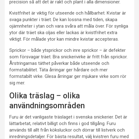
precision så att det är rakt och plant i alla dimensioner.
Kvistfrihet är viktig för utseende och hållbarhet. Kvistar är
svaga punkter i träet. De kan lossna med tiden, skapa
ojämnheter i ytan och vara svåra att måla över. För synliga
ytor där träet ska oljas eller lackas är kvistfrihet extra
viktigt. För målade ytor kan mindre kvistar accepteras.
Sprickor – både ytsprickor och inre sprickor – är defekter
som försvagar träet. Bra snickerivirke är fritt från sprickor.
Årstringarnas täthet påverkar både utseende och
formstabilitet. Täta årringar ger hårdare och mer
formstabilt virke. Glesa årringar ger mjukare virke som rör
sig mer.
Olika träslag – olika
användningsområden
Furu är det vanligaste träslaget i svenska snickerier. Det är
lättarbetat, relativt billigt och finns i god tillgång. Furu
används till allt från köksluckor och dörrar till listverk och
inredningsdetaljer. För bästa resultat, välj kvistren furu med