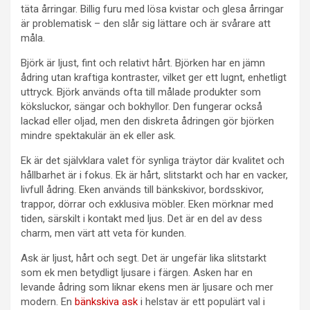
täta årringar. Billig furu med lösa kvistar och glesa årringar
är problematisk – den slår sig lättare och är svårare att
måla.
Björk är ljust, fint och relativt hårt. Björken har en jämn
ådring utan kraftiga kontraster, vilket ger ett lugnt, enhetligt
uttryck. Björk används ofta till målade produkter som
köksluckor, sängar och bokhyllor. Den fungerar också
lackad eller oljad, men den diskreta ådringen gör björken
mindre spektakulär än ek eller ask.
Ek är det självklara valet för synliga träytor där kvalitet och
hållbarhet är i fokus. Ek är hårt, slitstarkt och har en vacker,
livfull ådring. Eken används till bänkskivor, bordsskivor,
trappor, dörrar och exklusiva möbler. Eken mörknar med
tiden, särskilt i kontakt med ljus. Det är en del av dess
charm, men värt att veta för kunden.
Ask är ljust, hårt och segt. Det är ungefär lika slitstarkt
som ek men betydligt ljusare i färgen. Asken har en
levande ådring som liknar ekens men är ljusare och mer
modern. En
bänkskiva ask
i helstav är ett populärt val i