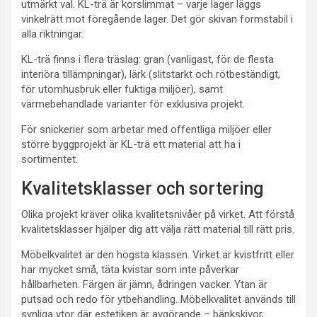
utmärkt val. KL-trä är korslimmat – varje lager läggs
vinkelrätt mot föregående lager. Det gör skivan formstabil i
alla riktningar.
KL-trä finns i flera träslag: gran (vanligast, för de flesta
interiöra tillämpningar), lärk (slitstarkt och rötbeständigt,
för utomhusbruk eller fuktiga miljöer), samt
värmebehandlade varianter för exklusiva projekt.
För snickerier som arbetar med offentliga miljöer eller
större byggprojekt är KL-trä ett material att ha i
sortimentet.
Kvalitetsklasser och sortering
Olika projekt kräver olika kvalitetsnivåer på virket. Att förstå
kvalitetsklasser hjälper dig att välja rätt material till rätt pris.
Möbelkvalitet är den högsta klassen. Virket är kvistfritt eller
har mycket små, täta kvistar som inte påverkar
hållbarheten. Färgen är jämn, ådringen vacker. Ytan är
putsad och redo för ytbehandling. Möbelkvalitet används till
synliga ytor där estetiken är avgörande – bänkskivor,