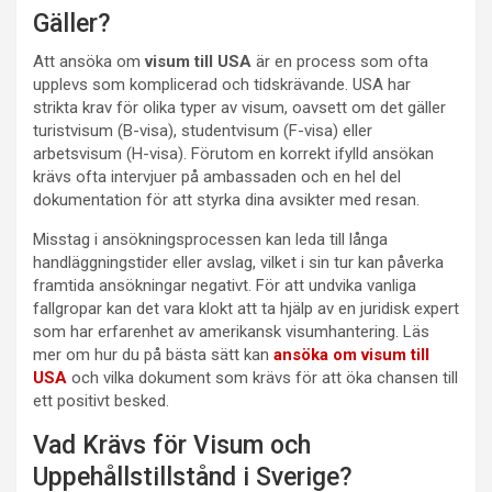
Gäller?
Att ansöka om
visum till USA
är en process som ofta
upplevs som komplicerad och tidskrävande. USA har
strikta krav för olika typer av visum, oavsett om det gäller
turistvisum (B-visa), studentvisum (F-visa) eller
arbetsvisum (H-visa). Förutom en korrekt ifylld ansökan
krävs ofta intervjuer på ambassaden och en hel del
dokumentation för att styrka dina avsikter med resan.
Misstag i ansökningsprocessen kan leda till långa
handläggningstider eller avslag, vilket i sin tur kan påverka
framtida ansökningar negativt. För att undvika vanliga
fallgropar kan det vara klokt att ta hjälp av en juridisk expert
som har erfarenhet av amerikansk visumhantering. Läs
mer om hur du på bästa sätt kan
ansöka om visum till
USA
och vilka dokument som krävs för att öka chansen till
ett positivt besked.
Vad Krävs för Visum och
Uppehållstillstånd i Sverige?