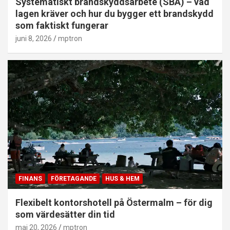
Systematiskt brandskyddsarbete (SBA) – vad
lagen kräver och hur du bygger ett brandskydd
som faktiskt fungerar
juni 8, 2026
mptron
FINANS
FÖRETAGANDE
HUS & HEM
Flexibelt kontorshotell på Östermalm – för dig
som värdesätter din tid
maj 20, 2026
mptron