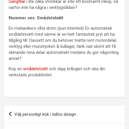
Gängfilar
i lite olika storlekar är inte ett kostsamt inköp, så
varför inte ha några i verktygslådan?
Nummer sex: Smådelstvätt
En mekanikers våta dröm (pun intented) En automatisk
smådelstvätt med värme är en helt fantastisk pryl att ha
tillgång till. Oavsett om du behöver tvätta rent motordelar,
verktyg eller munstycken & kullager, tänk vad skönt att få
skinande rena delar automatiskt medans du gör någonting
annat?
Köp en
smådelstvätt
och slipp krånglet och öka din
verkstads produktivitet.
Inläggsnavigering
Välj personligt kök i tidlös design