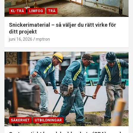
KL-TRÄ
LIMFOG
TRÄ
Snickerimaterial – så väljer du rätt virke för
ditt projekt
juni 16, 2026
mptron
SÄKERHET
UTBILDNINGAR