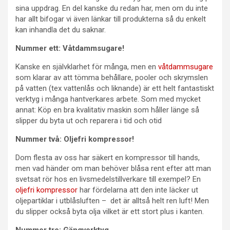
sina uppdrag. En del kanske du redan har, men om du inte
har allt bifogar vi även länkar till produkterna så du enkelt
kan inhandla det du saknar.
Nummer ett: Våtdammsugare!
Kanske en självklarhet för många, men en
våtdammsugare
som klarar av att tömma behållare, pooler och skrymslen
på vatten (tex vattenlås och liknande) är ett helt fantastiskt
verktyg i många hantverkares arbete. Som med mycket
annat: Köp en bra kvalitativ maskin som håller länge så
slipper du byta ut och reparera i tid och otid
Nummer två: Oljefri kompressor!
Dom flesta av oss har säkert en kompressor till hands,
men vad händer om man behöver blåsa rent efter att man
svetsat rör hos en livsmedelstillverkare till exempel? En
oljefri kompressor
har fördelarna att den inte läcker ut
oljepartiklar i utblåsluften – det är alltså helt ren luft! Men
du slipper också byta olja vilket är ett stort plus i kanten.
Nummer tre: Gängverktyg