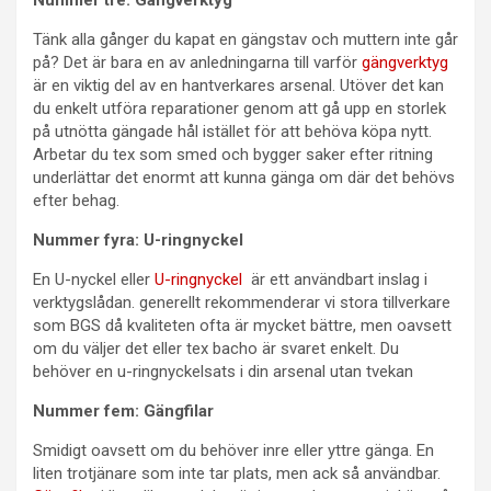
Tänk alla gånger du kapat en gängstav och muttern inte går
på? Det är bara en av anledningarna till varför
gängverktyg
är en viktig del av en hantverkares arsenal. Utöver det kan
du enkelt utföra reparationer genom att gå upp en storlek
på utnötta gängade hål istället för att behöva köpa nytt.
Arbetar du tex som smed och bygger saker efter ritning
underlättar det enormt att kunna gänga om där det behövs
efter behag.
Nummer fyra: U-ringnyckel
En U-nyckel eller
U-ringnyckel
är ett användbart inslag i
verktygslådan. generellt rekommenderar vi stora tillverkare
som BGS då kvaliteten ofta är mycket bättre, men oavsett
om du väljer det eller tex bacho är svaret enkelt. Du
behöver en u-ringnyckelsats i din arsenal utan tvekan
Nummer fem: Gängfilar
Smidigt oavsett om du behöver inre eller yttre gänga. En
liten trotjänare som inte tar plats, men ack så användbar.